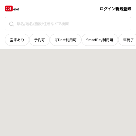
新潟県
南魚沼市
大月
地域選択で探す
ログイン
新規登録
空車あり
予約可
QT-net利用可
SmartPay利用可
車椅子