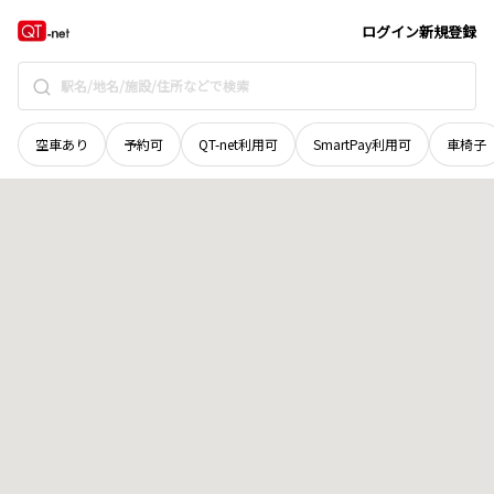
新潟県
南魚沼市
舞台
地域選択で探す
ログイン
新規登録
空車あり
予約可
QT-net利用可
SmartPay利用可
車椅子