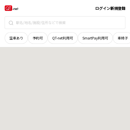
新潟県
南魚沼市
茗荷沢新田
地域選択で探す
ログイン
新規登録
空車あり
予約可
QT-net利用可
SmartPay利用可
車椅子