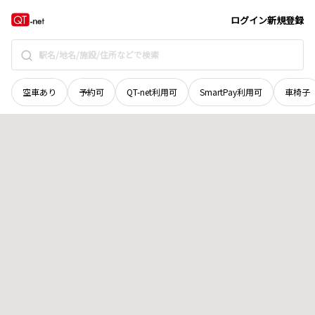
新潟県
南魚沼市
西泉田
地域選択で探す
ログイン
新規登録
空車あり
予約可
QT-net利用可
SmartPay利用可
車椅子