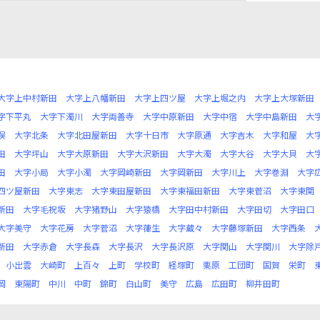
大字上中村新田
大字上八幡新田
大字上四ツ屋
大字上堀之内
大字上大塚新田
字下平丸
大字下濁川
大字両善寺
大字中原新田
大字中宿
大字中島新田
大
俣
大字北条
大字北田屋新田
大字十日市
大字原通
大字吉木
大字和屋
大
田
大字坪山
大字大原新田
大字大沢新田
大字大濁
大字大谷
大字大貝
大
田
大字小局
大字小濁
大字岡崎新田
大字岡新田
大字川上
大字巻淵
大字
四ツ屋新田
大字東志
大字東田屋新田
大字東福田新田
大字東菅沼
大字東関
新田
大字毛祝坂
大字猪野山
大字猿橋
大字田中村新田
大字田切
大字田口
大字美守
大字花房
大字菅沼
大字葎生
大字蔵々
大字藤塚新田
大字西条
新田
大字赤倉
大字長森
大字長沢
大字長沢原
大字関山
大字関川
大字除
小出雲
大崎町
上百々
上町
学校町
経塚町
栗原
工団町
国賀
栄町
岡
東陽町
中川
中町
錦町
白山町
美守
広島
広田町
柳井田町