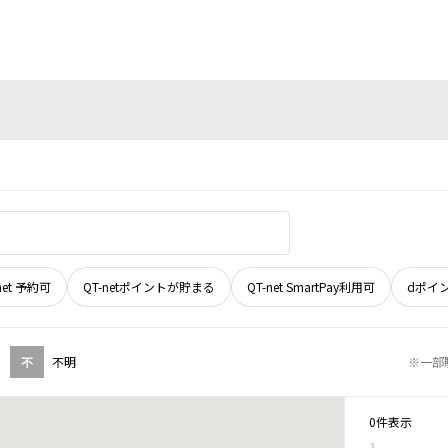
net 予約可
QT-netポイントが貯まる
QT-net SmartPay利用可
dポイ
不
不明
※一部
0件表示
1