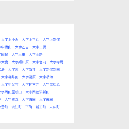
大字上小沢
大字上平丸
大字上新保
字中横山
大字乙吉
大字二俣
字国賀
大字土田
大字土路
字大鹿
大字姫川原
大字宮内
大字寺尾
広島
大字志
大字新井
大字新保新田
大字柳井田
大字栗原
大字桶海
大字祖父竹
大字神宮寺
大字窪松原
大字西田屋新田
大字西菅沼新田
戸
大字雪森
大字青田
大字飛田
東雲町
渋江町
下町
新工町
末広町