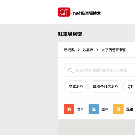
駐車場検索
駐車場検索
新潟県
妙高市
大字西菅沼新田
空車あり
車椅子対応あり
QT-
満
満車
空
空車
混
混雑