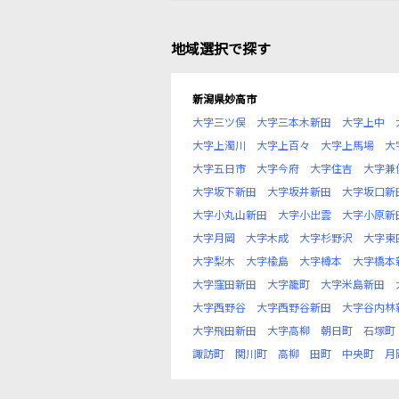
地域選択で探す
新潟県妙高市
大字三ツ俣
大字三本木新田
大字上中
大字上濁川
大字上百々
大字上馬場
大
大字五日市
大字今府
大字住吉
大字兼
大字坂下新田
大字坂井新田
大字坂口新
大字小丸山新田
大字小出雲
大字小原新
大字月岡
大字木成
大字杉野沢
大字東
大字梨木
大字楡島
大字樽本
大字橋本
大字窪田新田
大字籠町
大字米島新田
大字西野谷
大字西野谷新田
大字谷内林
大字飛田新田
大字高柳
朝日町
石塚町
諏訪町
関川町
高柳
田町
中央町
月