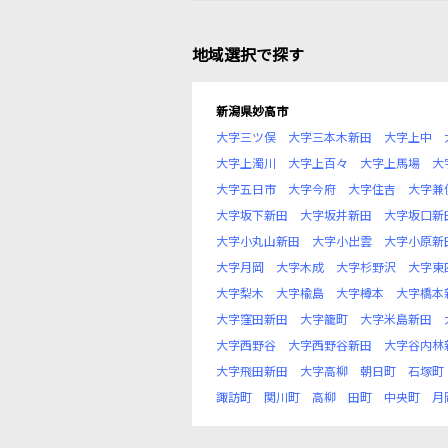
地域選択で探す
新潟県妙高市
大字三ツ俣
大字三本木新田
大字上中
大字上濁川
大字上百々
大字上馬場
大
大字五日市
大字今府
大字住吉
大字兼
大字坂下新田
大字坂井新田
大字坂口新
大字小丸山新田
大字小出雲
大字小原新
大字月岡
大字木成
大字杉野沢
大字東
大字梨木
大字楡島
大字樽本
大字橋本
大字窪田新田
大字籠町
大字米島新田
大字西野谷
大字西野谷新田
大字谷内林
大字飛田新田
大字高柳
朝日町
石塚町
諏訪町
関川町
高柳
田町
中央町
月