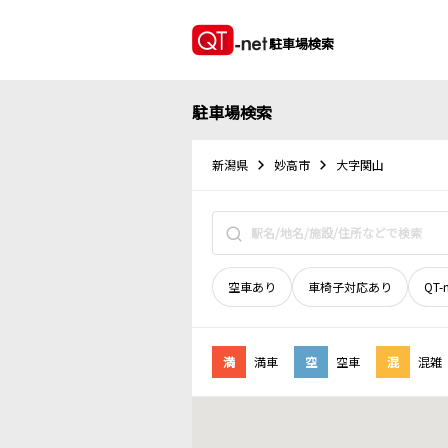
駐車場検索
駐車場検索
新潟県
妙高市
大字関山
空車あり
車椅子対応あり
QT-
満
満車
空
空車
混
混雑