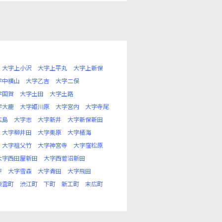
大字上小沢
大字上平丸
大字上新保
字中横山
大字乙吉
大字二俣
字国賀
大字土田
大字土路
字大鹿
大字姫川原
大字宮内
大字寺尾
広島
大字志
大字新井
大字新保新田
大字柳井田
大字栗原
大字桶海
大字祖父竹
大字神宮寺
大字窪松原
大字西田屋新田
大字西菅沼新田
戸
大字雪森
大字青田
大字飛田
東雲町
渋江町
下町
新工町
末広町