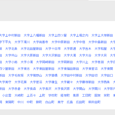
大字上中村新田
大字上八幡新田
大字上四ツ屋
大字上堀之内
大字上大塚新田
字下平丸
大字下濁川
大字両善寺
大字中原新田
大字中宿
大字中島新田
大
俣
大字北条
大字北田屋新田
大字十日市
大字原通
大字吉木
大字和屋
大
田
大字坪山
大字大原新田
大字大沢新田
大字大濁
大字大谷
大字大貝
大
田
大字小局
大字小濁
大字岡崎新田
大字岡新田
大字川上
大字巻淵
大字
四ツ屋新田
大字東志
大字東田屋新田
大字東福田新田
大字東菅沼
大字東関
新田
大字毛祝坂
大字猪野山
大字猿橋
大字田中村新田
大字田切
大字田口
大字美守
大字花房
大字菅沼
大字葎生
大字蔵々
大字藤塚新田
大字西条
新田
大字赤倉
大字長森
大字長沢
大字長沢原
大字関山
大字関川
大字除
小出雲
大崎町
上百々
上町
学校町
経塚町
栗原
工団町
国賀
栄町
岡
東陽町
中川
中町
錦町
白山町
美守
広島
広田町
柳井田町