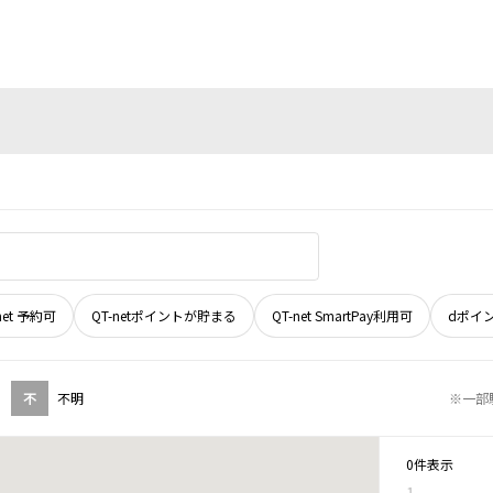
net 予約可
QT-netポイントが貯まる
QT-net SmartPay利用可
dポイ
不
不明
※一部
0件表示
1