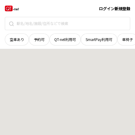
新潟県
小千谷市
大字小粟田
地域選択で探す
ログイン
新規登録
空車あり
予約可
QT-net利用可
SmartPay利用可
車椅子