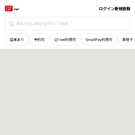
新潟県
岩船郡関川村
大字上新保
地域選択で探す
ログイン
新規登録
空車あり
予約可
QT-net利用可
SmartPay利用可
車椅子