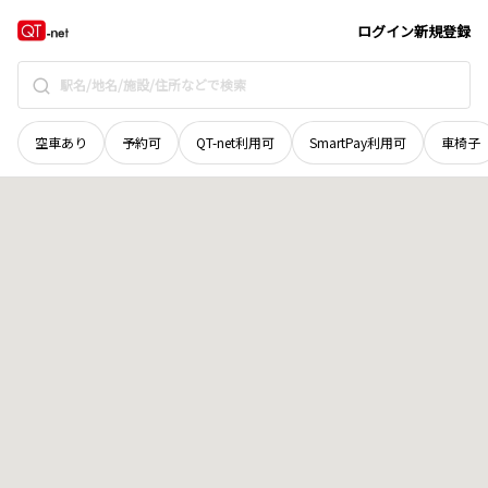
新潟県
岩船郡関川村
大字南中
地域選択で探す
ログイン
新規登録
空車あり
予約可
QT-net利用可
SmartPay利用可
車椅子