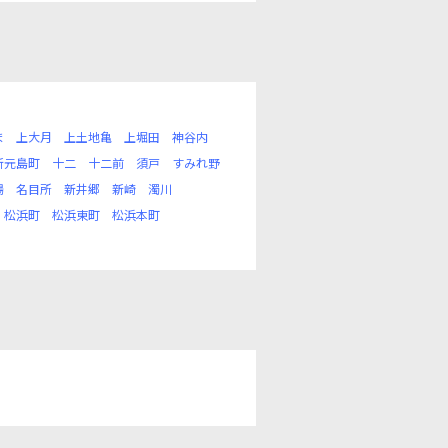
ま
上大月
上土地亀
上堀田
神谷内
新元島町
十二
十二前
須戸
すみれ野
場
名目所
新井郷
新崎
濁川
松浜町
松浜東町
松浜本町