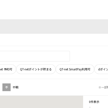
net 予約可
QT-netポイントが貯まる
QT-net SmartPay利用可
dポイ
不
不明
※一部
0件表示
1