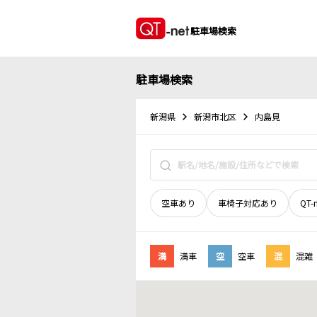
駐車場検索
駐車場検索
新潟県
新潟市北区
内島見
空車あり
車椅子対応あり
QT-
満
満車
空
空車
混
混雑