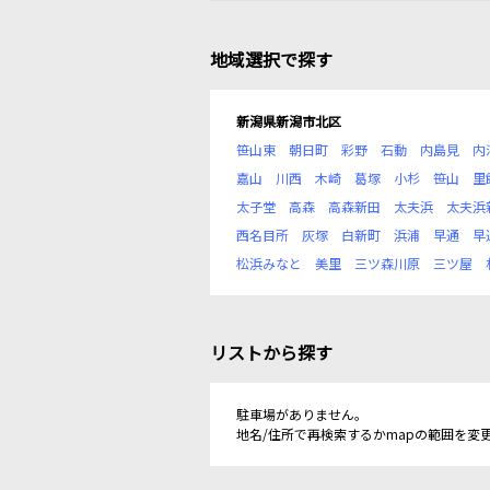
地域選択で探す
新潟県新潟市北区
笹山東
朝日町
彩野
石動
内島見
内
嘉山
川西
木崎
葛塚
小杉
笹山
里
太子堂
高森
高森新田
太夫浜
太夫浜
西名目所
灰塚
白新町
浜浦
早通
早
松浜みなと
美里
三ツ森川原
三ツ屋
リストから探す
駐車場がありません。
地名/住所で再検索するかmapの範囲を変