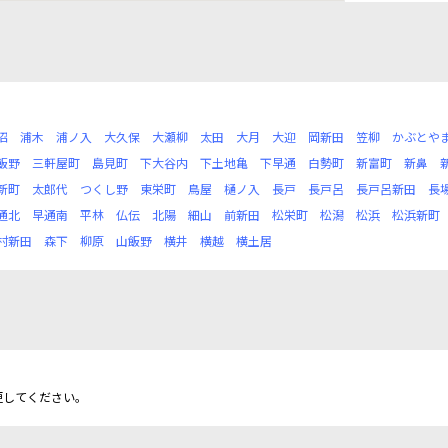
沼
浦木
浦ノ入
大久保
大瀬柳
太田
大月
大迎
岡新田
笠柳
かぶとや
飯野
三軒屋町
島見町
下大谷内
下土地亀
下早通
白勢町
新富町
新鼻
新町
太郎代
つくし野
東栄町
鳥屋
樋ノ入
長戸
長戸呂
長戸呂新田
長
通北
早通南
平林
仏伝
北陽
細山
前新田
松栄町
松潟
松浜
松浜新町
村新田
森下
柳原
山飯野
横井
横越
横土居
更してください。