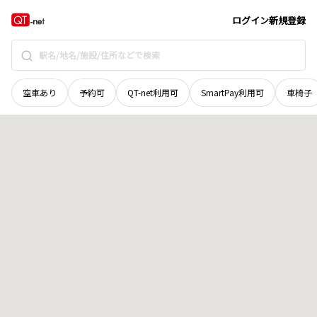
新潟県
新潟市北区
十二
地域選択で探す
ログイン
新規登録
空車あり
予約可
QT-net利用可
SmartPay利用可
車椅子