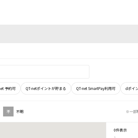
net 予約可
QT-netポイントが貯まる
QT-net SmartPay利用可
dポイ
不
不明
※一部
0件表示
1