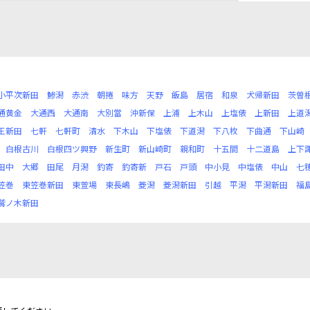
小平次新田
鯵潟
赤渋
朝捲
味方
天野
飯島
居宿
和泉
犬帰新田
茨曽
通黄金
大通西
大通南
大別當
沖新保
上浦
上木山
上塩俵
上新田
上道
王新田
七軒
七軒町
清水
下木山
下塩俵
下道潟
下八枚
下曲通
下山崎
白根古川
白根四ツ興野
新生町
新山崎町
親和町
十五間
十二道島
上下
田中
大郷
田尾
月潟
釣寄
釣寄新
戸石
戸頭
中小見
中塩俵
中山
七
笠巻
東笠巻新田
東萱場
東長嶋
菱潟
菱潟新田
引越
平潟
平潟新田
福
鷲ノ木新田