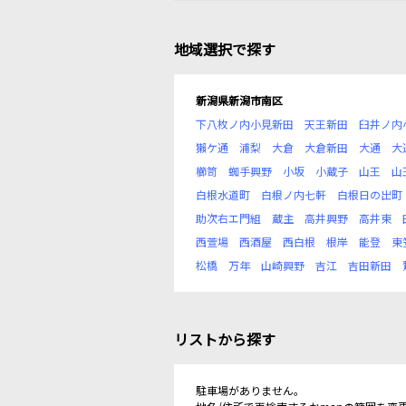
地域選択で探す
新潟県新潟市南区
下八枚ノ内小見新田
天王新田
臼井ノ内
獺ケ通
浦梨
大倉
大倉新田
大通
大
櫛笥
蜘手興野
小坂
小蔵子
山王
山
白根水道町
白根ノ内七軒
白根日の出町
助次右エ門組
蔵主
高井興野
高井東
西萱場
西酒屋
西白根
根岸
能登
東
松橋
万年
山崎興野
吉江
吉田新田
リストから探す
駐車場がありません。