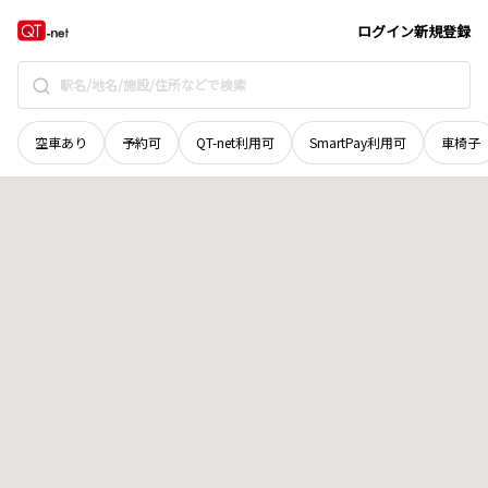
新潟県
新潟市江南区
丸山ノ内善之丞組
地域選択で探す
ログイン
新規登録
空車あり
予約可
QT-net利用可
SmartPay利用可
車椅子