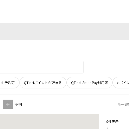
net 予約可
QT-netポイントが貯まる
QT-net SmartPay利用可
dポイ
不
不明
※一部
0件表示
1