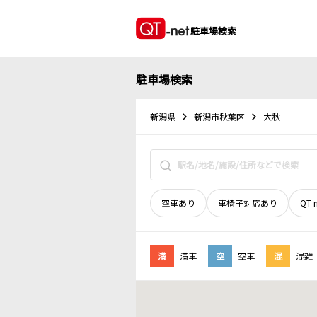
駐車場検索
駐車場検索
新潟県
新潟市秋葉区
大秋
空車あり
車椅子対応あり
QT-
満
満車
空
空車
混
混雑