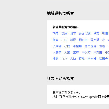
地域選択で探す
新潟県新潟市秋葉区
下条
次屋
羽下
あおば通
秋葉
朝日
鎌倉
川口
川根
柄目木
蒲ヶ沢
北
子成場
小向
小屋場
さつき野
塩谷
大安寺
大蔵
出戸
中沢町
中新田
中
福島
舟戸
古津
程島
松ヶ丘
満願寺
リストから探す
駐車場がありません。
地名/住所で再検索するかmapの範囲を変