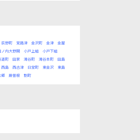
荻野町
覚路津
金沢町
金津
金屋
田ノ内大野開
小戸上組
小戸下組
善道町
田家
滝谷町
滝谷本町
田島
西島
西古津
日宝町
東金沢
東島
六郷
蕨曽根
割町