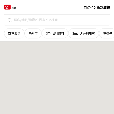
新潟県
新潟市秋葉区
覚路津
地域選択で探す
ログイン
新規登録
空車あり
予約可
QT-net利用可
SmartPay利用可
車椅子