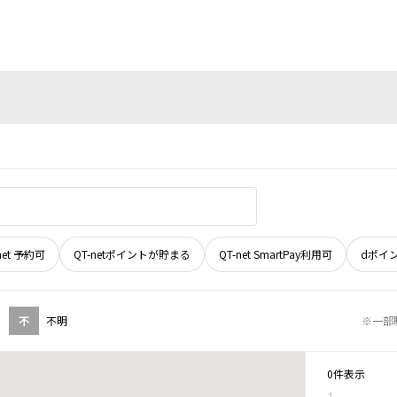
net 予約可
QT-netポイントが貯まる
QT-net SmartPay利用可
dポイ
不
不明
※一部
0件表示
1