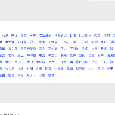
石瀬
井随
茨島
今井
岩室温泉
植野新田
打越
卯八郎受
姥島
浦村
浜
角海浜
潟浦新
潟上
金池
上木島
上小吉
河井
川崎
潟頭
北野
国
真田
猿ケ瀬
三角野新田
三方
下木島
下山
下和納
称名
白鳥
新保
鱸
稲島
富岡
道上
中郷屋
中島
中之口
長場
夏井
並岡
仁箇
西中
西長
根
番屋
東小吉
東中
東船越
東汰上
樋曽
兵右衛門新田
平沢
平野
福
原
牧ケ島
槇島
升岡
升潟
間瀬
松郷屋
松崎
松野尾
松山
馬堀
美里
新田
鎧潟
六分
鷲ノ木
和納
割前