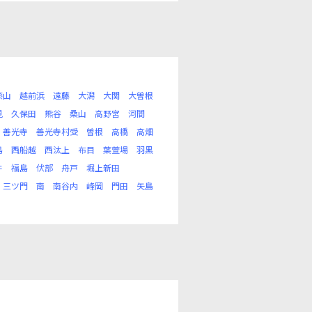
漆山
越前浜
遠藤
大潟
大関
大曽根
見
久保田
熊谷
桑山
高野宮
河間
善光寺
善光寺村受
曽根
高橋
高畑
島
西船越
西汰上
布目
葉萱場
羽黒
井
福島
伏部
舟戸
堀上新田
三ツ門
南
南谷内
峰岡
門田
矢島