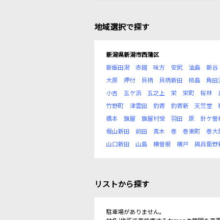
地域選択で探す
新潟県新潟市西蒲区
新飯田潟
赤鏥
味方
安尻
油島
新谷
大原
押付
貝柄
貝柄新田
柿島
角田
小吉
五ケ浜
五之上
栄
栄町
桜林
竹野町
津雲田
釣寄
釣寄新
天竺堂
橋本
旗屋
旗屋村受
羽田
原
針ケ曽
堀山新田
前田
真木
巻
巻東町
巻大
山口新田
山島
横曽根
横戸
與兵衛野
リストから探す
駐車場がありません。