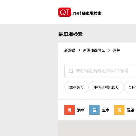
駐車場検索
駐車場検索
新潟県
新潟市西蒲区
河井
空車あり
車椅子対応あり
QT-
満
満車
空
空車
混
混雑