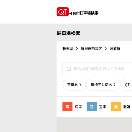
駐車場検索
駐車場検索
新潟県
新潟市西蒲区
潟浦新
空車あり
車椅子対応あり
QT-
満
満車
空
空車
混
混雑