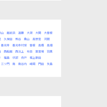
漆山
越前浜
遠藤
大潟
大関
大曽根
見
久保田
熊谷
桑山
高野宮
河間
善光寺
善光寺村受
曽根
高橋
高畑
島
西船越
西汰上
布目
葉萱場
羽黒
井
福島
伏部
舟戸
堀上新田
三ツ門
南
南谷内
峰岡
門田
矢島