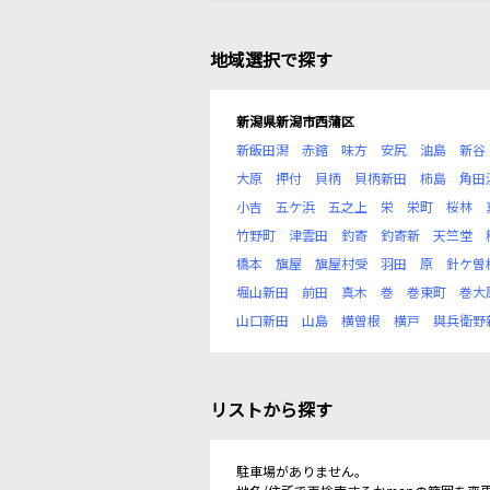
地域選択で探す
新潟県新潟市西蒲区
新飯田潟
赤鏥
味方
安尻
油島
新谷
大原
押付
貝柄
貝柄新田
柿島
角田
小吉
五ケ浜
五之上
栄
栄町
桜林
竹野町
津雲田
釣寄
釣寄新
天竺堂
橋本
旗屋
旗屋村受
羽田
原
針ケ曽
堀山新田
前田
真木
巻
巻東町
巻大
山口新田
山島
横曽根
横戸
與兵衛野
リストから探す
駐車場がありません。