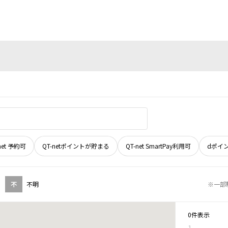
net 予約可
QT-netポイントが貯まる
QT-net SmartPay利用可
dポイ
不
不明
※一部
0件表示
1