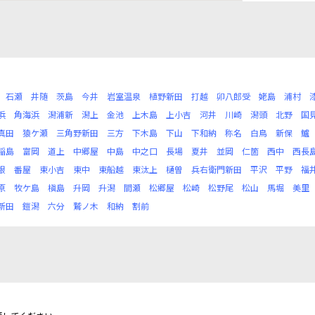
石瀬
井随
茨島
今井
岩室温泉
植野新田
打越
卯八郎受
姥島
浦村
浜
角海浜
潟浦新
潟上
金池
上木島
上小吉
河井
川崎
潟頭
北野
国
真田
猿ケ瀬
三角野新田
三方
下木島
下山
下和納
称名
白鳥
新保
鱸
稲島
富岡
道上
中郷屋
中島
中之口
長場
夏井
並岡
仁箇
西中
西長
根
番屋
東小吉
東中
東船越
東汰上
樋曽
兵右衛門新田
平沢
平野
福
原
牧ケ島
槇島
升岡
升潟
間瀬
松郷屋
松崎
松野尾
松山
馬堀
美里
新田
鎧潟
六分
鷲ノ木
和納
割前