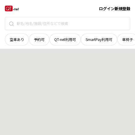
新潟県
新発田市
上楠川
地域選択で探す
ログイン
新規登録
空車あり
予約可
QT-net利用可
SmartPay利用可
車椅子