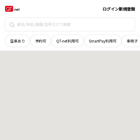
新潟県
新発田市
富塚
地域選択で探す
ログイン
新規登録
空車あり
予約可
QT-net利用可
SmartPay利用可
車椅子