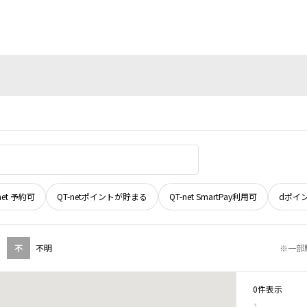
net 予約可
QT-netポイントが貯まる
QT-net SmartPay利用可
dポイ
不
不明
※一部
0件表示
1