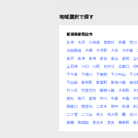
地域選択で探す
新潟県新発田市
丸市
大沢
小舟渡
真野代
赤橋
荒川
太田新田
大槻
大手町
大友
大中島
金沢
金津
金塚
金谷
金山
釜杭
上
上羽津
川口
川尻
北中江
北蓑口
切
下今泉
下楠川
下興野
下小中山
下小
下山田
新栄町
新富町
新保小路
城北
竹ヶ花
竹俣万代
館野小路
大栄町
大
虎丸
鳥穴
道賀
中川
中倉
中島
中
西蓑口
西宮内
二本木
野中
則清
則
二ツ堂
二ツ山
舟入
舟入町
麓
古川
南楯
南成田
宮古木
宮吉
御幸町
茗