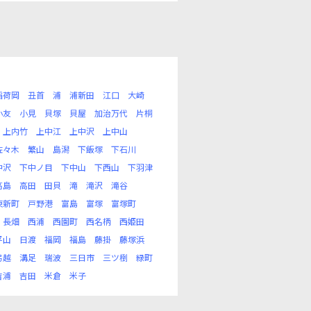
稲荷岡
丑首
浦
浦新田
江口
大崎
小友
小見
貝塚
貝屋
加治万代
片桐
上内竹
上中江
上中沢
上中山
佐々木
繁山
島潟
下飯塚
下石川
中沢
下中ノ目
下中山
下西山
下羽津
高島
高田
田貝
滝
滝沢
滝谷
東新町
戸野港
富島
富塚
富塚町
長畑
西浦
西園町
西名柄
西姫田
平山
日渡
福岡
福島
藤掛
藤塚浜
弓越
溝足
瑞波
三日市
三ツ椡
緑町
吉浦
吉田
米倉
米子