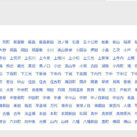
荒町
新屋敷
飯島
飯島新田
池ノ端
石喜
五十公野
板敷
板山
稲荷
大野
岡島
岡田
岡屋敷
小川
奥山新保
小国谷
押廻
小島
乙次
小戸
赤谷
上荒沢
上石川
上今泉
上楠川
上小松
上三光
上新保
上寺内
上館
梅
熊出
蔵光
黒岩
桑ノ口
小出
高山寺
小坂
古田
湖南
小舟町
境
松
下坂町
下三光
下新保
下寺内
下城
下高関
下内竹
下中
下中江
下
町
菅谷
砂山
住田
住吉
住吉町
諏訪町
関井
関妻
草荷
相馬
曽根
伝
太斎
中央町
長者館
塚田
月岡
月岡温泉
敦賀
寺尾
天王
戸板沢
曽根
中曽根町
中田町
中俵
中妻
中々山
中野
中ノ目新田
中谷内
長島
清新田
乗廻
箱岩
早道場
万代
東赤谷
東塚ノ目
東姫田
東宮内
人橋
古楯
古寺
法正橋
本田
本町
本間新田
松岡
真中
真野原
真野原外
荷谷
六日町
向中条
元郷
山内
山崎
八幡
八幡新田
豊町
横岡
横山