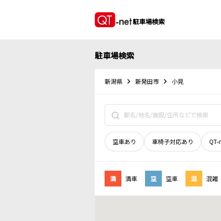
駐車場検索
駐車場検索
新潟県
新発田市
小見
空車あり
車椅子対応あり
QT-
満
満車
空
空車
混
混雑