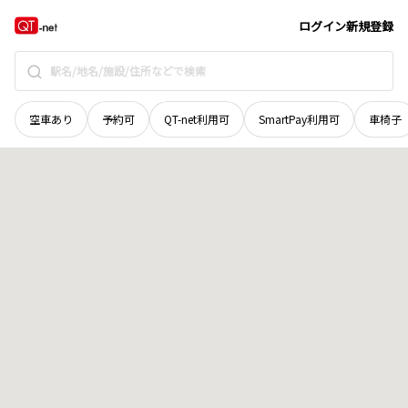
新潟県
村上市
岩船港町
地域選択で探す
ログイン
新規登録
空車あり
予約可
QT-net利用可
SmartPay利用可
車椅子