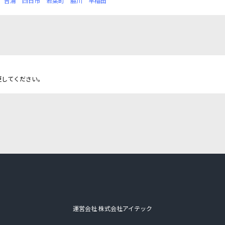
吉浦
四日市
若葉町
脇川
早稲田
更してください。
運営会社 株式会社アイテック