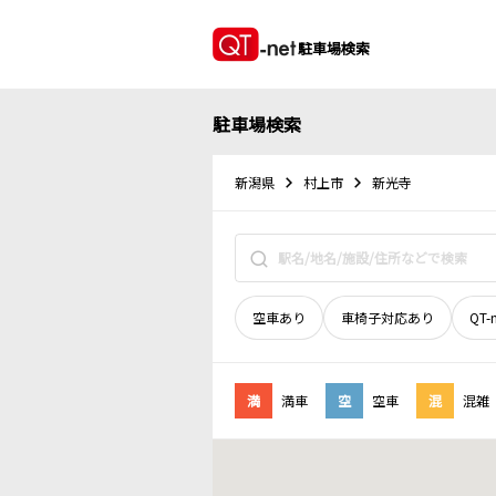
駐車場検索
駐車場検索
新潟県
村上市
新光寺
空車あり
車椅子対応あり
QT-
満
満車
空
空車
混
混雑