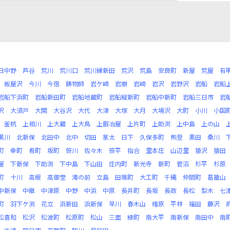
日中野
芦谷
荒川
荒川口
荒川縁新田
荒沢
荒島
安良町
新屋
荒屋
有
板屋沢
今川
今宿
鋳物師
岩ケ崎
岩崩
岩崎
岩沢
岩野沢
岩船
岩船
岩船下浜町
岩船新田町
岩船地蔵町
岩船縦新町
岩船中新町
岩船三日市
岩
沢
大須戸
大関
大谷沢
大代
大津
大塚
大月
大場沢
大町
小川
小国
釜杭
上相川
上大蔵
上大鳥
上鍜冶屋
上片町
上助渕
上中島
上の山
黒川
北新保
北田中
北中
切田
茎太
日下
久保多町
熊登
黒田
桑川
町
幸町
肴町
坂町
笹川
佐々木
笹平
指合
里本庄
山辺里
猿沢
猿田
屋
下新保
下助渕
下中島
下山田
庄内町
新光寺
新町
菅沼
杉平
杉原
町
十川
高根
高御堂
滝の前
立島
田端町
大工町
千縄
仲間町
葛籠山
中新保
中継
中津原
中野
中浜
中原
長井町
長坂
長政
長松
梨木
七
町
羽下ケ渕
花立
浜新田
浜新保
早川
春木山
檜原
平林
福田
藤沢
松喜和
松沢
松波町
松原町
松山
三面
緑町
南大平
南新保
南田中
南