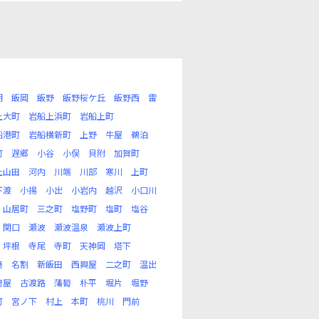
明
飯岡
飯野
飯野桜ケ丘
飯野西
雷
上大町
岩船上浜町
岩船上町
船港町
岩船横新町
上野
牛屋
鵜泊
町
遅郷
小谷
小俣
貝附
加賀町
上山田
河内
川端
川部
寒川
上町
下渡
小揚
小出
小岩内
越沢
小口川
山居町
三之町
塩野町
塩町
塩谷
関口
瀬波
瀬波温泉
瀬波上町
坪根
寺尾
寺町
天神岡
塔下
湊
名割
新飯田
西興屋
二之町
温出
府屋
古渡路
蒲萄
朴平
堀片
堀野
町
宮ノ下
村上
本町
桃川
門前