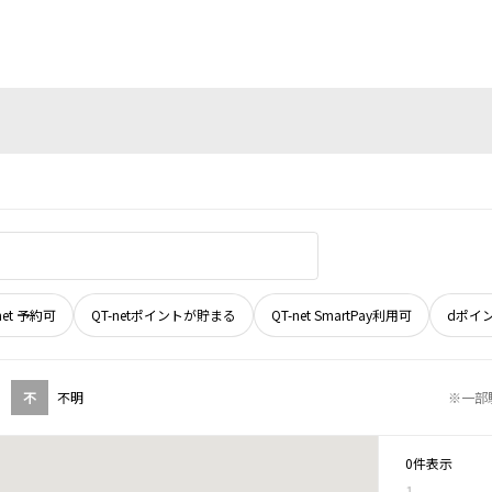
net 予約可
QT-netポイントが貯まる
QT-net SmartPay利用可
dポイ
不
不明
※一部
0件表示
1