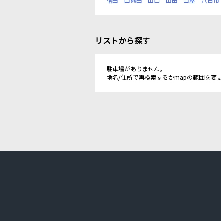
宿田
山熊田
山口
山田
山屋
八日市
リストから探す
駐車場がありません。
地名/住所で再検索するかmapの範囲を変