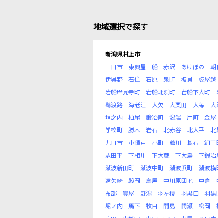
地域選択で探す
新潟県村上市
三日市
東興屋
船
赤沢
あけぼの
朝
伊呉野
石住
石原
泉町
板貝
板屋越
岩船岸見寺町
岩船北浜町
岩船下大町
鵜渡路
海老江
大欠
大栗田
大毎
大
垣之内
柏尾
鍛冶町
潟端
片町
金屋
学校町
勝木
岩石
北赤谷
北大平
北
九日市
小須戸
小町
薦川
碁石
細工
志田平
下相川
下大蔵
下大鳥
下鍜冶
瀬波新田町
瀬波中町
瀬波浜町
瀬波横
遠矢崎
殿岡
鳥屋
中川原団地
中倉
布部
寝屋
野潟
羽ヶ榎
羽黒口
羽黒
堀ノ内
馬下
牧目
間島
間瀬
松岡