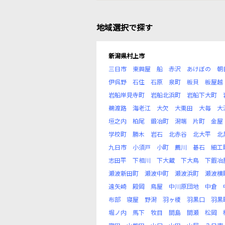
地域選択で探す
新潟県村上市
三日市
東興屋
船
赤沢
あけぼの
朝
伊呉野
石住
石原
泉町
板貝
板屋越
岩船岸見寺町
岩船北浜町
岩船下大町
鵜渡路
海老江
大欠
大栗田
大毎
大
垣之内
柏尾
鍛冶町
潟端
片町
金屋
学校町
勝木
岩石
北赤谷
北大平
北
九日市
小須戸
小町
薦川
碁石
細工
志田平
下相川
下大蔵
下大鳥
下鍜冶
瀬波新田町
瀬波中町
瀬波浜町
瀬波横
遠矢崎
殿岡
鳥屋
中川原団地
中倉
布部
寝屋
野潟
羽ヶ榎
羽黒口
羽黒
堀ノ内
馬下
牧目
間島
間瀬
松岡