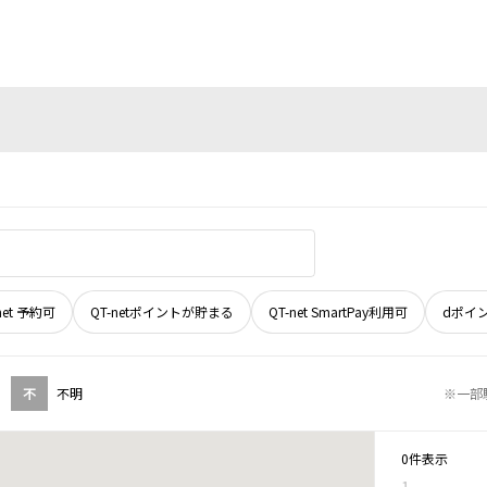
net 予約可
QT-netポイントが貯まる
QT-net SmartPay利用可
dポイ
不
不明
※一部
0件表示
1