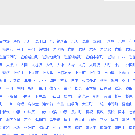
日中野
芦谷
荒川
荒川口
荒川縁新田
荒沢
荒島
安良町
新屋
荒屋
有
板屋沢
今川
今宿
鋳物師
岩ケ崎
岩崩
岩崎
岩沢
岩野沢
岩船
岩船
岩船下浜町
岩船新田町
岩船地蔵町
岩船縦新町
岩船中新町
岩船三日市
岩
沢
大須戸
大関
大谷沢
大代
大津
大塚
大月
大場沢
大町
小川
小国
釜杭
上相川
上大蔵
上大鳥
上鍜冶屋
上片町
上助渕
上中島
上の山
黒川
北新保
北田中
北中
切田
茎太
日下
久保多町
熊登
黒田
桑川
町
幸町
肴町
坂町
笹川
佐々木
笹平
指合
里本庄
山辺里
猿沢
猿田
屋
下新保
下助渕
下中島
下山田
庄内町
新光寺
新町
菅沼
杉平
杉原
町
十川
高根
高御堂
滝の前
立島
田端町
大工町
千縄
仲間町
葛籠山
中新保
中継
中津原
中野
中浜
中原
長井町
長坂
長政
長松
梨木
七
町
羽下ケ渕
花立
浜新田
浜新保
早川
春木山
檜原
平林
福田
藤沢
松喜和
松沢
松波町
松原町
松山
三面
緑町
南大平
南新保
南田中
南