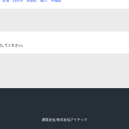
吉浦
四日市
若葉町
脇川
早稲田
更してください。
運営会社 株式会社アイテック