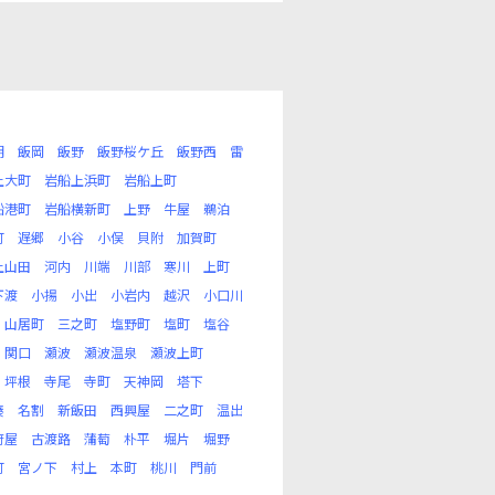
明
飯岡
飯野
飯野桜ケ丘
飯野西
雷
上大町
岩船上浜町
岩船上町
船港町
岩船横新町
上野
牛屋
鵜泊
町
遅郷
小谷
小俣
貝附
加賀町
上山田
河内
川端
川部
寒川
上町
下渡
小揚
小出
小岩内
越沢
小口川
山居町
三之町
塩野町
塩町
塩谷
関口
瀬波
瀬波温泉
瀬波上町
坪根
寺尾
寺町
天神岡
塔下
湊
名割
新飯田
西興屋
二之町
温出
府屋
古渡路
蒲萄
朴平
堀片
堀野
町
宮ノ下
村上
本町
桃川
門前