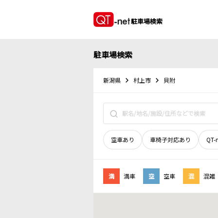
駐車場検索
駐車場検索
新潟県
村上市
貝附
空車あり
車椅子対応あり
QT-
満
満車
空
空車
混
混雑