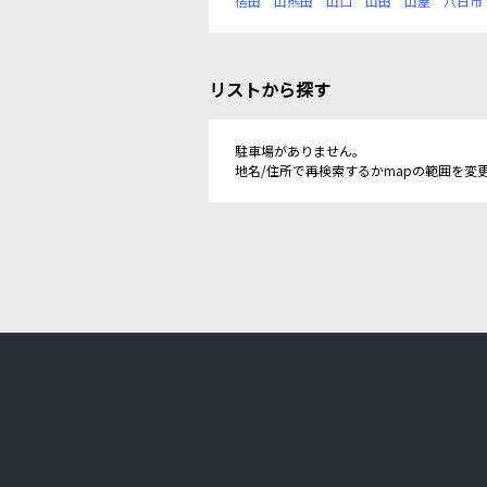
宿田
山熊田
山口
山田
山屋
八日市
リストから探す
駐車場がありません。
地名/住所で再検索するかmapの範囲を変