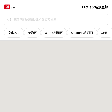
新潟県
柏崎市
大字中田
地域選択で探す
ログイン
新規登録
空車あり
予約可
QT-net利用可
SmartPay利用可
車椅子