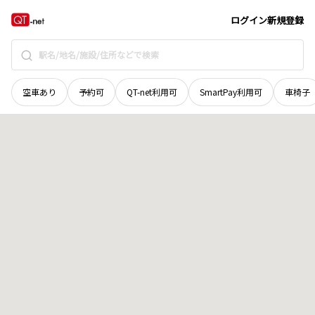
新潟県
柏崎市
大字石曽根
地域選択で探す
ログイン
新規登録
空車あり
予約可
QT-net利用可
SmartPay利用可
車椅子