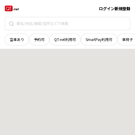
新潟県
燕市
上諏訪
地域選択で探す
ログイン
新規登録
空車あり
予約可
QT-net利用可
SmartPay利用可
車椅子