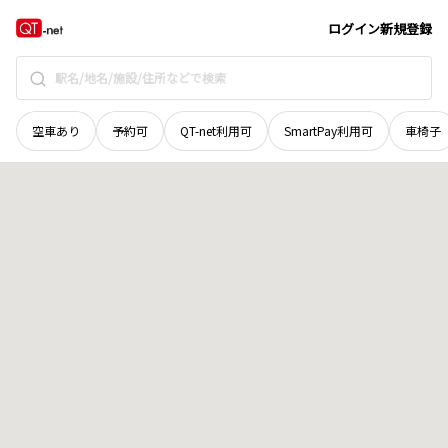
新潟県
燕市
本町
地域選択で探す
ログイン
新規登録
空車あり
予約可
QT-net利用可
SmartPay利用可
車椅子