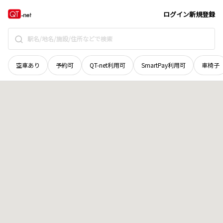
新潟県
糸魚川市
大字五十原
地域選択で探す
ログイン
新規登録
空車あり
予約可
QT-net利用可
SmartPay利用可
車椅子