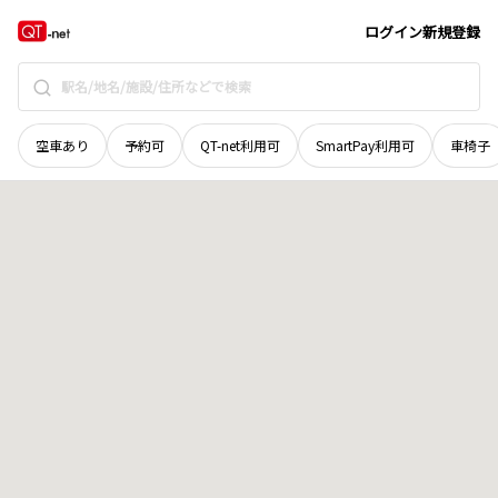
新潟県
胎内市
柴橋
地域選択で探す
ログイン
新規登録
空車あり
予約可
QT-net利用可
SmartPay利用可
車椅子