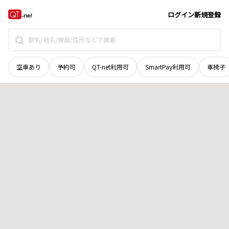
新潟県
長岡市
七日町
地域選択で探す
ログイン
新規登録
空車あり
予約可
QT-net利用可
SmartPay利用可
車椅子