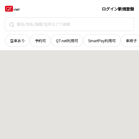
新潟県
長岡市
下山町
地域選択で探す
ログイン
新規登録
空車あり
予約可
QT-net利用可
SmartPay利用可
車椅子