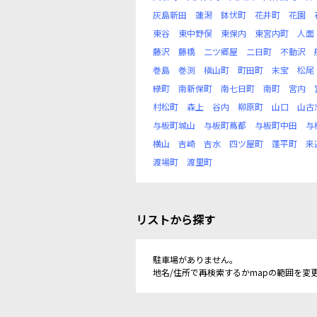
灰島新田
蓮潟
鉢伏町
花井町
花園
東谷
東中野俣
東保内
東宮内町
人面
藤沢
藤橋
二ツ郷屋
二日町
不動沢
巻島
巻渕
槇山町
町田町
末宝
松尾
緑町
南新保町
南七日町
南町
宮内
村松町
森上
谷内
柳原町
山口
山古
与板町城山
与板町蔦都
与板町中田
与
横山
吉崎
吉水
四ツ屋町
蓬平町
来
渡場町
渡里町
リストから探す
駐車場がありません。
地名/住所で再検索するかmapの範囲を変