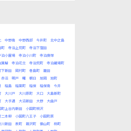
北
中野南
中野西部
今井町
北中之島
田町
寺泊上荒町
寺泊下窪田
寺泊小屋場
寺泊小川町
寺泊庚塚
泊箕輪
寺泊花立
寺泊荒町
寺泊蔵場町
町下新田
岡村町
巻島町
籠田
赤沼
明戸
曙
朝日
旭岡
旭町
貝
稲島
稲葉町
稲保
稲保南
今井
町
大川戸
大川原町
大口
大島新町
町
大手通
大沼新田
大野
大曲戸
国町上谷内新田
小国町桐沢
町二本柳
小国町八王子
小国町原
思川新田
表町
親沢町
御山町
柿町