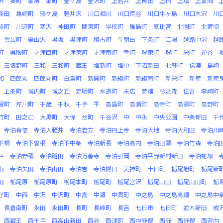
沢
要町
金房
金町
釜ケ島
釜沢町
上岩井
上樫出
上桐
上塩
上富岡
新田
亀崎町
鴉ケ島
軽井沢
川口相川
川口荒谷
川口牛ヶ島
川口木沢
川
袋町
川辺町
寒沢
神田町
関東町
学校町
雁島町
気比宮
北園町
北荷頃
雲出町
栗山沢
黒坂
黒津町
稽古町
今朝白
下条町
江陽
越路中沢
越
町
呉服町
才津西町
才津東町
才津南町
幸町
堺東町
堺町
栄町
逆谷
三俵野町
三和
三和町
蔵王
塩新町
塩中
下沼新田
七軒町
信濃
島崎
和
四郎丸
四郎丸町
白鳥町
新開町
新組町
新組南町
新栄町
新産
新産
上条町
城内町
城之丘
定明町
水道町
末広
菅畑
杉之森
住吉
李崎町
屋町
芹川町
千歳
千秋
千手
平
高島町
高瀬町
高寺町
高頭町
高野町
竹町
田之口
大黒町
大保
台町
千谷沢
中
中永
中央公園
中条新田
千
寺泊有信
寺泊入軽井
寺泊岩方
寺泊円上寺
寺泊大地
寺泊大和田
寺泊川
下桐
寺泊下曽根
寺泊下中条
寺泊新長
寺泊高内
寺泊田頭
寺泊竹森
寺泊
戸
寺泊野積
寺泊硲田
寺泊万善寺
寺泊引岡
寺泊平野新村新田
寺泊蛇塚
山
寺泊矢田
寺泊山田
寺泊吉
寺泊鰐口
天神町
十日町
栃尾旭町
栃尾新
田
栃尾原
栃尾原町
栃尾本町
栃尾町
栃尾宮沢
栃尾山田
栃尾山田町
栃
子町
中西
中沢
中沢町
中島
中瀬
中貫町
中之島
中之島高畑
中之島中
長倉南町
永田
永田町
長町
長峰町
長呂
七日市
七日町
並木新田
成
西蔵王
西千手
西高山新田
西谷
西津町
西中野俣
西野
西野俣
西宮内