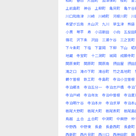
柏町
春日
片田町
加津保町
桂町
金
上前島町
神谷
上柳町
亀貝町
亀ケ谷
川口和南津
川崎
川崎町
河根川町
川
希望が丘南
木山沢
九川
草生津
熊袋
小貫
琴平
寿
小沼新田
小向
五反田
篠花
沢下条
沢田
三瀬ケ谷
三之宮町
下々条町
下塩
下富岡
下柳
下山
昭
地蔵
寺宝町
十二潟町
城岡
成願寺町
関原東町
関原町
関原南
摂田屋
摂田
滝之口
滝の下町
滝谷町
竹之高地町
鶴ケ曽根
鉄工町
寺島町
寺泊小豆曽根
寺泊郷本
寺泊五分一
寺泊志戸橋
寺泊
寺泊戸崎
寺泊年友
寺泊中曽根
寺泊夏
寺泊明ケ谷
寺泊本弁
寺泊求草
寺泊本
栃尾大野町
栃尾大町
栃尾表町
栃尾島
鳥越
土合
土合町
中潟町
中興野
仲
中野西
中野東
長倉
長倉西町
長倉町
西新町
西片貝町
西川口
西神田町
錦