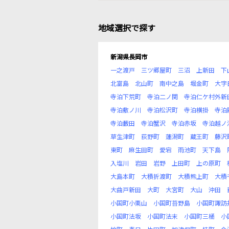
地域選択で探す
新潟県長岡市
一之渡戸
三ツ郷屋町
三沼
上新田
下
北富島
北山町
南中之島
堀金町
大字
寺泊下荒町
寺泊二ノ関
寺泊仁ケ村外新
寺泊敷ノ川
寺泊松沢町
寺泊横掛
寺泊
寺泊藪田
寺泊蟹沢
寺泊赤坂
寺泊越ノ
草生津町
荻野町
蓮潟町
蔵王町
藤沢
東町
麻生田町
愛宕
雨池町
天下島
入塩川
岩田
岩野
上田町
上の原町
大島本町
大積折渡町
大積熊上町
大積
大曲戸新田
大町
大宮町
大山
沖田
小国町小栗山
小国町苔野島
小国町諏訪
小国町法坂
小国町法末
小国町三桶
小