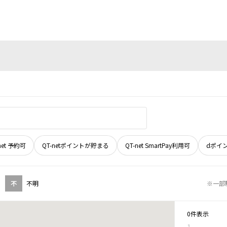
net 予約可
QT-netポイントが貯まる
QT-net SmartPay利用可
dポイ
不
不明
※一部
0件表示
1