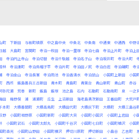
山町
下新田
与板町槙原
中之島中央
中条北
中条南
中通東
中通西
中野
日越
大島町
宮関町
寺泊一枚田
寺泊一里塚
寺泊七曲
寺泊上片町
寺泊上
田
寺泊円上寺山
寺泊切替
寺泊千駄越
寺泊名子山
寺泊坂井町
寺泊大町
殿林
寺泊湊町
寺泊烏帽子平
寺泊片町
寺泊田ノ尻
寺泊白岩
寺泊磯町
寺
浦
寺泊金山
寺泊長峯
寺泊雨池
寺泊香清水
寺泊鼠山
小国町上新田
小国
町
西所
飯島善兵エ古新田
青木町
青島町
青葉台
青山新町
青山町
赤谷
阿弥陀瀬
荒巻
新町
飯島
飯塚
池之島
石内
石動町
石動南町
泉
一之
梅田
梅野俣
浦
浦瀬町
瓜生
上沼新田
海老島勇次新田
王番田町
大荒戸
千本町
大積善間町
大積高鳥町
大積田代町
大積灰下町
大積町
大積三島谷
荻野
小国町相野原
小国町新町
小国町大貝
小国町小国沢
小国町上岩田
小
井
小国町武石
小国町太郎丸
小国町千谷沢
小国町七日町
小国町楢沢
小国
国町森光
小国町山野田
小国町横沢
押切川原町
押切新田
小島谷
乙吉町