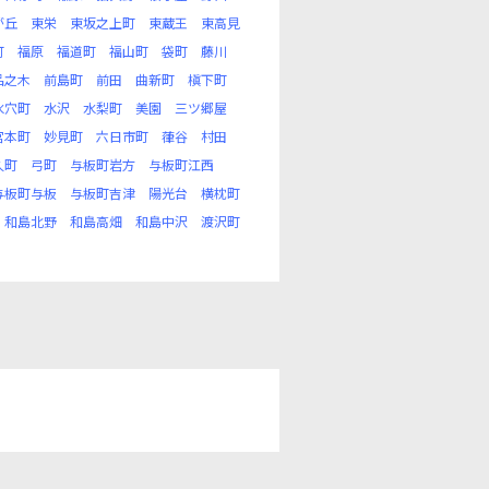
が丘
東栄
東坂之上町
東蔵王
東高見
町
福原
福道町
福山町
袋町
藤川
品之木
前島町
前田
曲新町
槇下町
水穴町
水沢
水梨町
美園
三ツ郷屋
宮本町
妙見町
六日市町
葎谷
村田
久町
弓町
与板町岩方
与板町江西
与板町与板
与板町吉津
陽光台
横枕町
和島北野
和島高畑
和島中沢
渡沢町