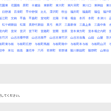
花園東
花園南
原町
半蔵金
東新町
東大町
東片貝町
東川口
東神田
東
日野浦
百束町
平中野俣
比礼
深沢町
吹谷
福井町
福島町
福住
福戸
船江町
文納
平島
平島町
宝地町
北陽
干場
堀金
本所
本町
本津川
松ケ崎新田
松葉
真野代新田
真弓
美沢
三島新保
三島上条
三島中条
宮内町
宮栄
宮沢
宮下町
宮路町
宮関
宮原
宮本東方町
宮本堀之内町
志竹沢
山古志種苧原
山古志南平
山古志東竹沢
山古志虫亀
山田
山屋
悠
板町東与板
与板町広野
与板町馬越
与板町南中
与板町本与板
与板町山沢
迎寺
来伝
両高
蓮花寺
六所
若草町
若野浦
脇川新田町
脇野町
山葵谷
更してください。