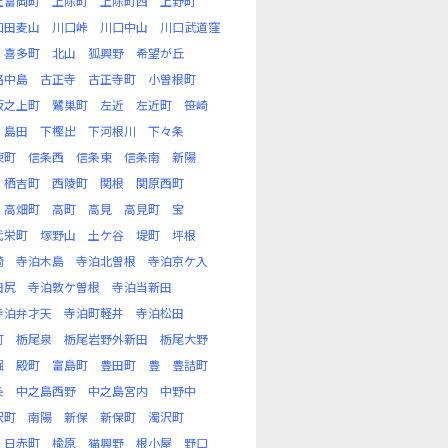
上富岡町
上除町
上除町西
上野町
口田麦山
川口峠
川口中山
川口武道窪
喜多町
北山
狐興野
希望が丘
路中島
古正寺
古正寺町
小曽根町
坂之上町
鷺巣町
左近
左近町
笹崎
島田
下樫出
下河根川
下々条
東町
信条西
信条東
信条南
新陽
栖吉町
西陵町
関根
関原西町
高畑町
高町
高見
高見町
宝
代栄町
塚野山
土ケ谷
堤町
坪根
崎
寺泊木島
寺泊北曽根
寺泊京ケ入
田尻
寺泊敦ケ曽根
寺泊当新田
寺泊弁才天
寺泊町軽井
寺泊松田
町
栃尾泉
栃尾岩野外新田
栃尾大野
堀
殿町
富島町
豊田町
豊
豊詰町
条
中之島西野
中之島宮内
中野中
沢町
南陽
新保
新保町
濁沢町
日赤町
楡原
猫興野
根小屋
野口