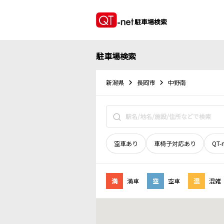
駐車場検索
駐車場検索
新潟県
長岡市
中野南
空車あり
車椅子対応あり
QT-
満
満車
空
空車
混
混雑