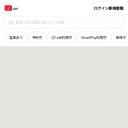
新潟県
長岡市
寺泊仁ケ村外新田
地域選択で探す
ログイン
新規登録
空車あり
予約可
QT-net利用可
SmartPay利用可
車椅子