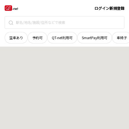
新潟県
長岡市
岡村町
地域選択で探す
ログイン
新規登録
空車あり
予約可
QT-net利用可
SmartPay利用可
車椅子