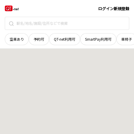
新潟県
長岡市
巻島
地域選択で探す
ログイン
新規登録
空車あり
予約可
QT-net利用可
SmartPay利用可
車椅子