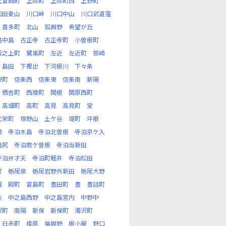
上富岡町
上除町
上除町西
上野町
口田麦山
川口峠
川口中山
川口武道窪
喜多町
北山
狐興野
希望が丘
路中島
古正寺
古正寺町
小曽根町
坂之上町
鷺巣町
左近
左近町
笹崎
島田
下樫出
下河根川
下々条
東町
信条西
信条東
信条南
新陽
栖吉町
西陵町
関根
関原西町
高畑町
高町
高見
高見町
宝
代栄町
塚野山
土ケ谷
堤町
坪根
崎
寺泊木島
寺泊北曽根
寺泊京ケ入
田尻
寺泊敦ケ曽根
寺泊当新田
寺泊弁才天
寺泊町軽井
寺泊松田
町
栃尾泉
栃尾岩野外新田
栃尾大野
堀
殿町
富島町
豊田町
豊
豊詰町
条
中之島西野
中之島宮内
中野中
沢町
南陽
新保
新保町
濁沢町
日赤町
楡原
猫興野
根小屋
野口