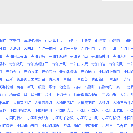
山町
下新田
与板町槙原
中之島中央
中条北
中条南
中通東
中通西
中野
日越
大島町
宮関町
寺泊一枚田
寺泊一里塚
寺泊七曲
寺泊上片町
寺泊上
田
寺泊円上寺山
寺泊切替
寺泊千駄越
寺泊名子山
寺泊坂井町
寺泊大町
殿林
寺泊湊町
寺泊烏帽子平
寺泊片町
寺泊田ノ尻
寺泊白岩
寺泊磯町
寺
浦
寺泊金山
寺泊長峯
寺泊雨池
寺泊香清水
寺泊鼠山
小国町上新田
小国
町
西所
飯島善兵エ古新田
青木町
青島町
青葉台
青山新町
青山町
赤谷
阿弥陀瀬
荒巻
新町
飯島
飯塚
池之島
石内
石動町
石動南町
泉
一之
梅田
梅野俣
浦
浦瀬町
瓜生
上沼新田
海老島勇次新田
王番田町
大荒戸
千本町
大積善間町
大積高鳥町
大積田代町
大積灰下町
大積町
大積三島谷
荻野
小国町相野原
小国町新町
小国町大貝
小国町小国沢
小国町上岩田
小
井
小国町武石
小国町太郎丸
小国町千谷沢
小国町七日町
小国町楢沢
小国
国町森光
小国町山野田
小国町横沢
押切川原町
押切新田
小島谷
乙吉町