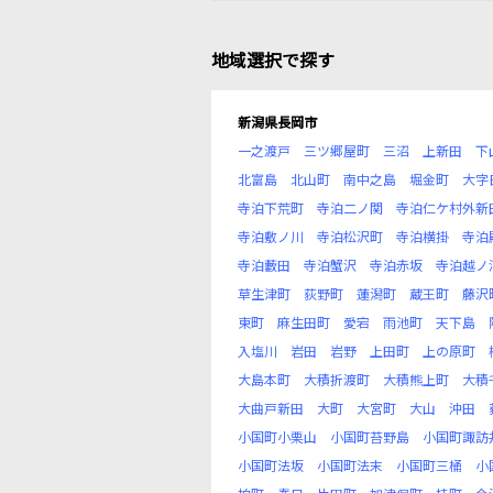
地域選択で探す
新潟県長岡市
一之渡戸
三ツ郷屋町
三沼
上新田
下
北富島
北山町
南中之島
堀金町
大字
寺泊下荒町
寺泊二ノ関
寺泊仁ケ村外新
寺泊敷ノ川
寺泊松沢町
寺泊横掛
寺泊
寺泊藪田
寺泊蟹沢
寺泊赤坂
寺泊越ノ
草生津町
荻野町
蓮潟町
蔵王町
藤沢
東町
麻生田町
愛宕
雨池町
天下島
入塩川
岩田
岩野
上田町
上の原町
大島本町
大積折渡町
大積熊上町
大積
大曲戸新田
大町
大宮町
大山
沖田
小国町小栗山
小国町苔野島
小国町諏訪
小国町法坂
小国町法末
小国町三桶
小