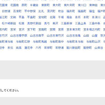
花園東
花園南
原町
半蔵金
東新町
東大町
東片貝町
東川口
東神田
東
日野浦
百束町
平中野俣
比礼
深沢町
吹谷
福井町
福島町
福住
福戸
船江町
文納
平島
平島町
宝地町
北陽
干場
堀金
本所
本町
本津川
松ケ崎新田
松葉
真野代新田
真弓
美沢
三島新保
三島上条
三島中条
宮内町
宮栄
宮沢
宮下町
宮路町
宮関
宮原
宮本東方町
宮本堀之内町
志竹沢
山古志種苧原
山古志南平
山古志東竹沢
山古志虫亀
山田
山屋
悠
板町東与板
与板町広野
与板町馬越
与板町南中
与板町本与板
与板町山沢
迎寺
来伝
両高
蓮花寺
六所
若草町
若野浦
脇川新田町
脇野町
山葵谷
更してください。