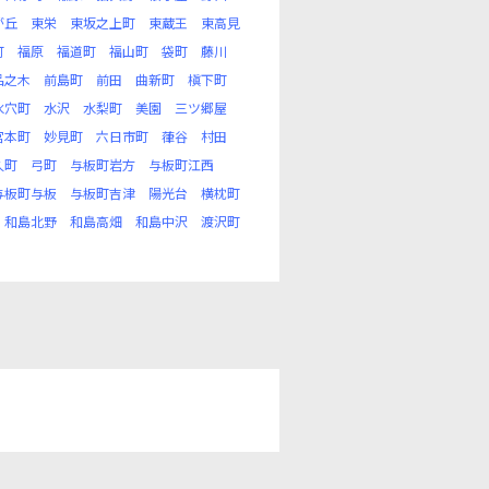
が丘
東栄
東坂之上町
東蔵王
東高見
町
福原
福道町
福山町
袋町
藤川
品之木
前島町
前田
曲新町
槇下町
水穴町
水沢
水梨町
美園
三ツ郷屋
宮本町
妙見町
六日市町
葎谷
村田
久町
弓町
与板町岩方
与板町江西
与板町与板
与板町吉津
陽光台
横枕町
和島北野
和島高畑
和島中沢
渡沢町