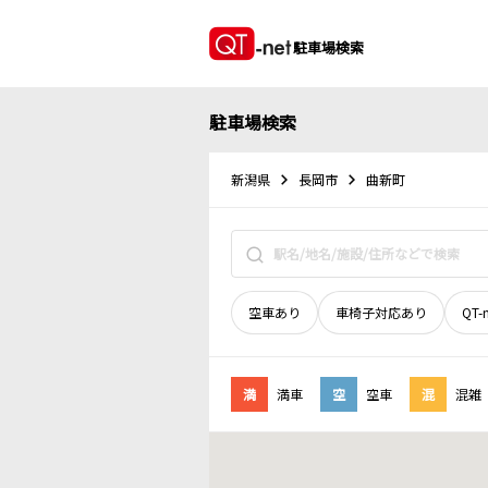
駐車場検索
駐車場検索
新潟県
長岡市
曲新町
空車あり
車椅子対応あり
QT-
満
満車
空
空車
混
混雑