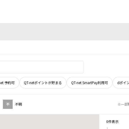
net 予約可
QT-netポイントが貯まる
QT-net SmartPay利用可
dポイ
不
不明
※一部
0件表示
1