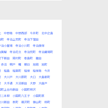
北
中野南
中野西部
今井町
北中之島
田町
寺泊上荒町
寺泊下窪田
寺泊小屋場
寺泊小川町
寺泊庚塚
泊箕輪
寺泊花立
寺泊荒町
寺泊蔵場町
町下新田
岡村町
巻島町
籠田
赤沼
明戸
曙
朝日
旭岡
旭町
貝
稲島
稲葉町
稲保
稲保南
今井
町
大川戸
大川原町
大口
大島新町
町
大手通
大沼新田
大野
大曲戸
国町上谷内新田
小国町桐沢
町二本柳
小国町八王子
小国町原
思川新田
表町
親沢町
御山町
柿町