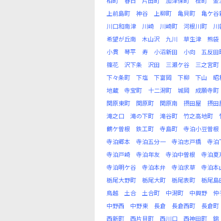
柏町
春日
片田町
加津保町
桂町
金
上前島町
神谷
上柳町
亀貝町
亀ケ谷
川口和南津
川崎
川崎町
河根川町
川
希望が丘南
木山沢
九川
草生津
熊袋
小貫
琴平
寿
小沼新田
小向
五反田
篠花
沢下条
沢田
三瀬ケ谷
三之宮町
下々条町
下塩
下富岡
下柳
下山
昭
地蔵
寺宝町
十二潟町
城岡
成願寺町
関原東町
関原町
関原南
摂田屋
摂田
滝之口
滝の下町
滝谷町
竹之高地町
鶴ケ曽根
鉄工町
寺島町
寺泊小豆曽根
寺泊郷本
寺泊五分一
寺泊志戸橋
寺泊
寺泊戸崎
寺泊年友
寺泊中曽根
寺泊夏
寺泊明ケ谷
寺泊本弁
寺泊求草
寺泊本
栃尾大野町
栃尾大町
栃尾表町
栃尾島
鳥越
土合
土合町
中潟町
中興野
仲
中野西
中野東
長倉
長倉西町
長倉町
西新町
西片貝町
西川口
西神田町
錦