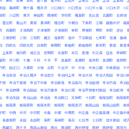
沢
要町
金房
金町
釜ケ島
釜沢町
上岩井
上樫出
上桐
上塩
上富岡
新田
亀崎町
鴉ケ島
軽井沢
川口相川
川口荒谷
川口牛ヶ島
川口木沢
川
袋町
川辺町
寒沢
神田町
関東町
学校町
雁島町
気比宮
北園町
北荷頃
雲出町
栗山沢
黒坂
黒津町
稽古町
今朝白
下条町
江陽
越路中沢
越
町
呉服町
才津西町
才津東町
才津南町
幸町
堺東町
堺町
栄町
逆谷
三俵野町
三和
三和町
蔵王
塩新町
塩中
下沼新田
七軒町
信濃
島崎
和
四郎丸
四郎丸町
白鳥町
新開町
新組町
新組南町
新栄町
新産
新産
上条町
城内町
城之丘
定明町
水道町
末広
菅畑
杉之森
住吉
李崎町
屋町
芹川町
千歳
千秋
千手
平
高島町
高瀬町
高寺町
高頭町
高野町
竹町
田之口
大黒町
大保
台町
千谷沢
中
中永
中央公園
中条新田
千
寺泊有信
寺泊入軽井
寺泊岩方
寺泊円上寺
寺泊大地
寺泊大和田
寺泊川
下桐
寺泊下曽根
寺泊下中条
寺泊新長
寺泊高内
寺泊田頭
寺泊竹森
寺泊
戸
寺泊野積
寺泊硲田
寺泊万善寺
寺泊引岡
寺泊平野新村新田
寺泊蛇塚
山
寺泊矢田
寺泊山田
寺泊吉
寺泊鰐口
天神町
十日町
栃尾旭町
栃尾新
田
栃尾原
栃尾原町
栃尾本町
栃尾町
栃尾宮沢
栃尾山田
栃尾山田町
栃
子町
中西
中沢
中沢町
中島
中瀬
中貫町
中之島
中之島高畑
中之島中
長倉南町
永田
永田町
長町
長峰町
長呂
七日市
七日町
並木新田
成
西蔵王
西千手
西高山新田
西谷
西津町
西中野俣
西野
西野俣
西宮内