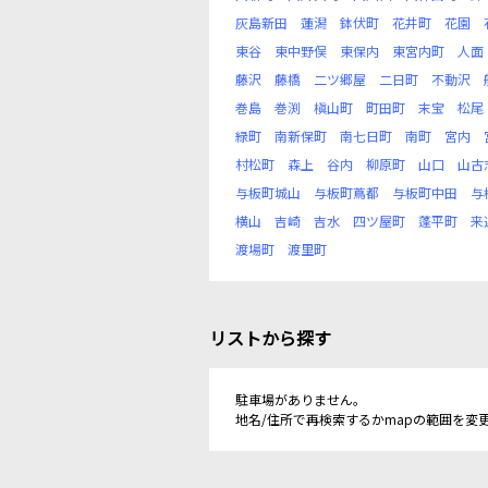
灰島新田
蓮潟
鉢伏町
花井町
花園
東谷
東中野俣
東保内
東宮内町
人面
藤沢
藤橋
二ツ郷屋
二日町
不動沢
巻島
巻渕
槇山町
町田町
末宝
松尾
緑町
南新保町
南七日町
南町
宮内
村松町
森上
谷内
柳原町
山口
山古
与板町城山
与板町蔦都
与板町中田
与
横山
吉崎
吉水
四ツ屋町
蓬平町
来
渡場町
渡里町
リストから探す
駐車場がありません。
地名/住所で再検索するかmapの範囲を変