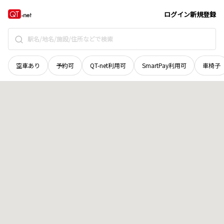
新潟県
長岡市
栃尾町
地域選択で探す
ログイン
新規登録
空車あり
予約可
QT-net利用可
SmartPay利用可
車椅子