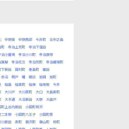
北
中野南
中野西部
今井町
北中之島
田町
寺泊上荒町
寺泊下窪田
寺泊小屋場
寺泊小川町
寺泊庚塚
泊箕輪
寺泊花立
寺泊荒町
寺泊蔵場町
町下新田
岡村町
巻島町
籠田
赤沼
明戸
曙
朝日
旭岡
旭町
貝
稲島
稲葉町
稲保
稲保南
今井
町
大川戸
大川原町
大口
大島新町
町
大手通
大沼新田
大野
大曲戸
国町上谷内新田
小国町桐沢
町二本柳
小国町八王子
小国町原
思川新田
表町
親沢町
御山町
柿町