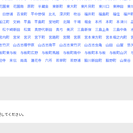
花園東
花園南
原町
半蔵金
東新町
東大町
東片貝町
東川口
東神田
東
日野浦
百束町
平中野俣
比礼
深沢町
吹谷
福井町
福島町
福住
福戸
船江町
文納
平島
平島町
宝地町
北陽
干場
堀金
本所
本町
本津川
松ケ崎新田
松葉
真野代新田
真弓
美沢
三島新保
三島上条
三島中条
宮内町
宮栄
宮沢
宮下町
宮路町
宮関
宮原
宮本東方町
宮本堀之内町
志竹沢
山古志種苧原
山古志南平
山古志東竹沢
山古志虫亀
山田
山屋
悠
板町東与板
与板町広野
与板町馬越
与板町南中
与板町本与板
与板町山沢
迎寺
来伝
両高
蓮花寺
六所
若草町
若野浦
脇川新田町
脇野町
山葵谷
更してください。