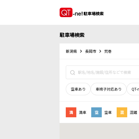
駐車場検索
駐車場検索
新潟県
長岡市
荒巻
空車あり
車椅子対応あり
QT-
満
満車
空
空車
混
混雑