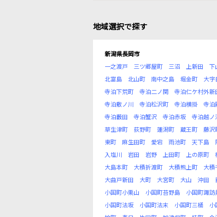
地域選択で探す
新潟県長岡市
一之渡戸
三ツ郷屋町
三沼
上新田
下
北富島
北山町
南中之島
堀金町
大字
寺泊下荒町
寺泊二ノ関
寺泊仁ケ村外新
寺泊敷ノ川
寺泊松沢町
寺泊横掛
寺泊
寺泊藪田
寺泊蟹沢
寺泊赤坂
寺泊越ノ
草生津町
荻野町
蓮潟町
蔵王町
藤沢
東町
麻生田町
愛宕
雨池町
天下島
入塩川
岩田
岩野
上田町
上の原町
大島本町
大積折渡町
大積熊上町
大積
大曲戸新田
大町
大宮町
大山
沖田
小国町小栗山
小国町苔野島
小国町諏訪
小国町法坂
小国町法末
小国町三桶
小