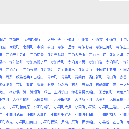
山町
下新田
与板町槙原
中之島中央
中条北
中条南
中通東
中通西
中野
日越
大島町
宮関町
寺泊一枚田
寺泊一里塚
寺泊七曲
寺泊上片町
寺泊上
田
寺泊円上寺山
寺泊切替
寺泊千駄越
寺泊名子山
寺泊坂井町
寺泊大町
殿林
寺泊湊町
寺泊烏帽子平
寺泊片町
寺泊田ノ尻
寺泊白岩
寺泊磯町
寺
浦
寺泊金山
寺泊長峯
寺泊雨池
寺泊香清水
寺泊鼠山
小国町上新田
小国
町
西所
飯島善兵エ古新田
青木町
青島町
青葉台
青山新町
青山町
赤谷
阿弥陀瀬
荒巻
新町
飯島
飯塚
池之島
石内
石動町
石動南町
泉
一之
梅田
梅野俣
浦
浦瀬町
瓜生
上沼新田
海老島勇次新田
王番田町
大荒戸
千本町
大積善間町
大積高鳥町
大積田代町
大積灰下町
大積町
大積三島谷
荻野
小国町相野原
小国町新町
小国町大貝
小国町小国沢
小国町上岩田
小
井
小国町武石
小国町太郎丸
小国町千谷沢
小国町七日町
小国町楢沢
小国
国町森光
小国町山野田
小国町横沢
押切川原町
押切新田
小島谷
乙吉町