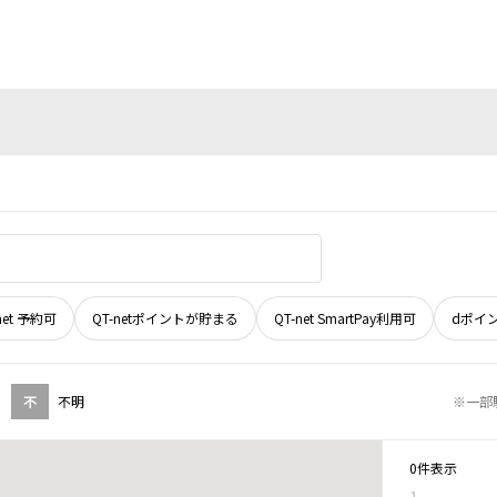
net 予約可
QT-netポイントが貯まる
QT-net SmartPay利用可
dポイ
不
不明
※一部
0件表示
1