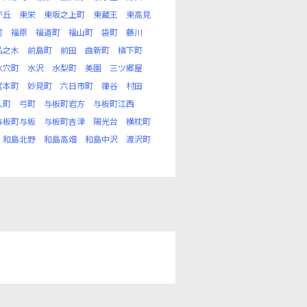
が丘
東栄
東坂之上町
東蔵王
東高見
町
福原
福道町
福山町
袋町
藤川
品之木
前島町
前田
曲新町
槇下町
水穴町
水沢
水梨町
美園
三ツ郷屋
宮本町
妙見町
六日市町
葎谷
村田
久町
弓町
与板町岩方
与板町江西
与板町与板
与板町吉津
陽光台
横枕町
和島北野
和島高畑
和島中沢
渡沢町