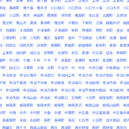
沢
要町
金房
金町
釜ケ島
釜沢町
上岩井
上樫出
上桐
上塩
上富岡
新田
亀崎町
鴉ケ島
軽井沢
川口相川
川口荒谷
川口牛ヶ島
川口木沢
川
袋町
川辺町
寒沢
神田町
関東町
学校町
雁島町
気比宮
北園町
北荷頃
雲出町
栗山沢
黒坂
黒津町
稽古町
今朝白
下条町
江陽
越路中沢
越
町
呉服町
才津西町
才津東町
才津南町
幸町
堺東町
堺町
栄町
逆谷
三俵野町
三和
三和町
蔵王
塩新町
塩中
下沼新田
七軒町
信濃
島崎
和
四郎丸
四郎丸町
白鳥町
新開町
新組町
新組南町
新栄町
新産
新産
上条町
城内町
城之丘
定明町
水道町
末広
菅畑
杉之森
住吉
李崎町
屋町
芹川町
千歳
千秋
千手
平
高島町
高瀬町
高寺町
高頭町
高野町
竹町
田之口
大黒町
大保
台町
千谷沢
中
中永
中央公園
中条新田
千
寺泊有信
寺泊入軽井
寺泊岩方
寺泊円上寺
寺泊大地
寺泊大和田
寺泊川
下桐
寺泊下曽根
寺泊下中条
寺泊新長
寺泊高内
寺泊田頭
寺泊竹森
寺泊
戸
寺泊野積
寺泊硲田
寺泊万善寺
寺泊引岡
寺泊平野新村新田
寺泊蛇塚
山
寺泊矢田
寺泊山田
寺泊吉
寺泊鰐口
天神町
十日町
栃尾旭町
栃尾新
田
栃尾原
栃尾原町
栃尾本町
栃尾町
栃尾宮沢
栃尾山田
栃尾山田町
栃
子町
中西
中沢
中沢町
中島
中瀬
中貫町
中之島
中之島高畑
中之島中
長倉南町
永田
永田町
長町
長峰町
長呂
七日市
七日町
並木新田
成
西蔵王
西千手
西高山新田
西谷
西津町
西中野俣
西野
西野俣
西宮内