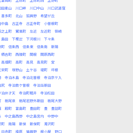
上富岡町
上除町
上除町西
上野町
口田麦山
川口峠
川口中山
川口武道窪
喜多町
北山
狐興野
希望が丘
路中島
古正寺
古正寺町
小曽根町
坂之上町
鷺巣町
左近
左近町
笹崎
島田
下樫出
下河根川
下々条
東町
信条西
信条東
信条南
新陽
栖吉町
西陵町
関根
関原西町
高畑町
高町
高見
高見町
宝
代栄町
塚野山
土ケ谷
堤町
坪根
崎
寺泊木島
寺泊北曽根
寺泊京ケ入
田尻
寺泊敦ケ曽根
寺泊当新田
寺泊弁才天
寺泊町軽井
寺泊松田
町
栃尾泉
栃尾岩野外新田
栃尾大野
堀
殿町
富島町
豊田町
豊
豊詰町
条
中之島西野
中之島宮内
中野中
沢町
南陽
新保
新保町
濁沢町
日赤町
楡原
猫興野
根小屋
野口