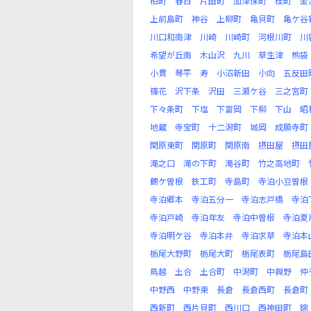
柏町
春日
片田町
加津保町
桂町
金
上前島町
神谷
上柳町
亀貝町
亀ケ谷
川口和南津
川崎
川崎町
河根川町
川
希望が丘南
木山沢
九川
草生津
熊袋
小貫
琴平
寿
小沼新田
小向
五反田
篠花
沢下条
沢田
三瀬ケ谷
三之宮町
下々条町
下塩
下富岡
下柳
下山
昭
地蔵
寺宝町
十二潟町
城岡
成願寺町
関原東町
関原町
関原南
摂田屋
摂田
滝之口
滝の下町
滝谷町
竹之高地町
鶴ケ曽根
鉄工町
寺島町
寺泊小豆曽根
寺泊郷本
寺泊五分一
寺泊志戸橋
寺泊
寺泊戸崎
寺泊年友
寺泊中曽根
寺泊夏
寺泊明ケ谷
寺泊本弁
寺泊求草
寺泊本
栃尾大野町
栃尾大町
栃尾表町
栃尾島
鳥越
土合
土合町
中潟町
中興野
仲
中野西
中野東
長倉
長倉西町
長倉町
西新町
西片貝町
西川口
西神田町
錦