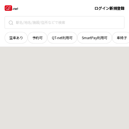
新潟県
魚沼市
古新田
地域選択で探す
ログイン
新規登録
空車あり
予約可
QT-net利用可
SmartPay利用可
車椅子