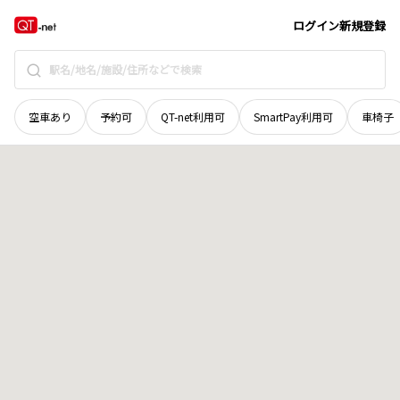
栃木県
さくら市
地域選択で探す
ログイン
新規登録
空車あり
予約可
QT-net利用可
SmartPay利用可
車椅子