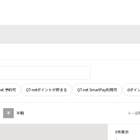
net 予約可
QT-netポイントが貯まる
QT-net SmartPay利用可
dポイ
不
不明
※一部
0件表示
1