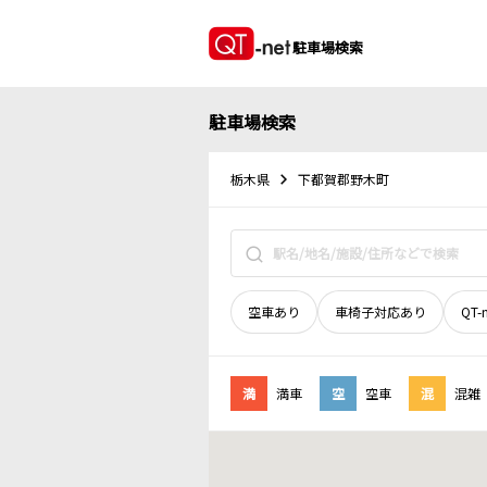
駐車場検索
駐車場検索
栃木県
下都賀郡野木町
空車あり
車椅子対応あり
QT-
満
満車
空
空車
混
混雑