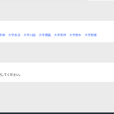
赤塚
大字友沼
大字川田
大字潤島
大字若林
大字野木
大字野渡
更してください。