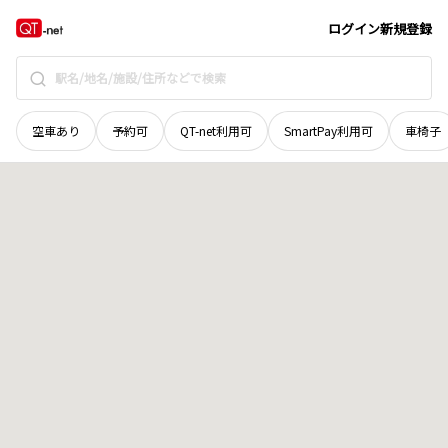
栃木県
下野市
上台
地域選択で探す
ログイン
新規登録
空車あり
予約可
QT-net利用可
SmartPay利用可
車椅子