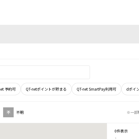
net 予約可
QT-netポイントが貯まる
QT-net SmartPay利用可
dポイ
不
不明
※一部
0件表示
1