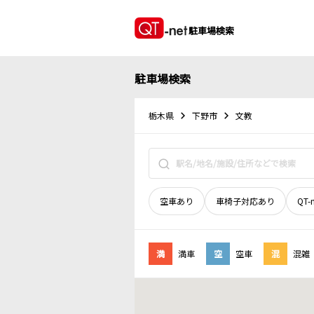
駐車場検索
駐車場検索
栃木県
下野市
文教
空車あり
車椅子対応あり
QT-
満
満車
空
空車
混
混雑