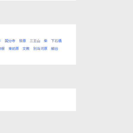
井
国分寺
笹原
三王山
柴
下石橋
東根
東前原
文教
別当河原
細谷