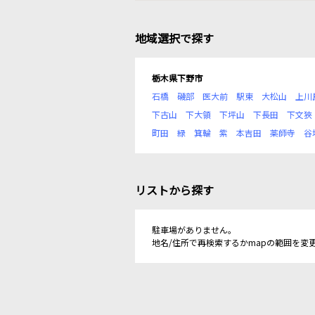
地域選択で探す
栃木県下野市
石橋
磯部
医大前
駅東
大松山
上川
下古山
下大領
下坪山
下長田
下文狹
町田
緑
箕輪
紫
本吉田
薬師寺
谷
リストから探す
駐車場がありません。
地名/住所で再検索するかmapの範囲を変