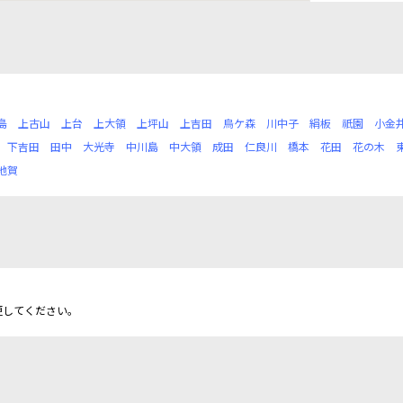
島
上古山
上台
上大領
上坪山
上吉田
烏ケ森
川中子
絹板
祇園
小金
下吉田
田中
大光寺
中川島
中大領
成田
仁良川
橋本
花田
花の木
地賀
更してください。