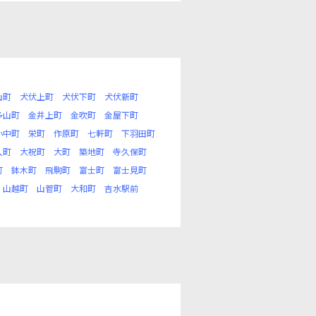
山町
犬伏上町
犬伏下町
犬伏新町
多山町
金井上町
金吹町
金屋下町
小中町
栄町
作原町
七軒町
下羽田町
入町
大祝町
大町
築地町
寺久保町
町
鉢木町
飛駒町
富士町
富士見町
山越町
山菅町
大和町
吉水駅前