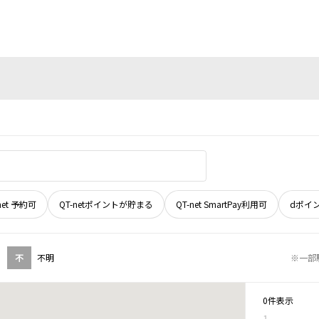
net 予約可
QT-netポイントが貯まる
QT-net SmartPay利用可
dポイ
不
不明
※一部
0件表示
1