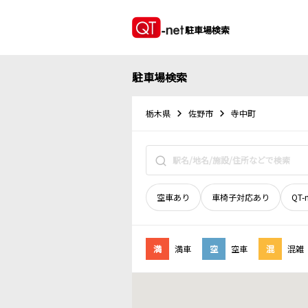
駐車場検索
駐車場検索
栃木県
佐野市
寺中町
空車あり
車椅子対応あり
QT-
満
満車
空
空車
混
混雑