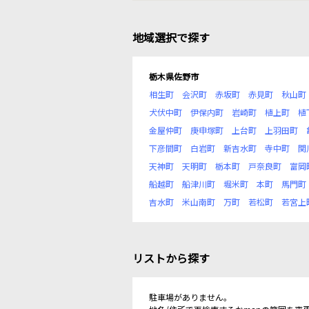
地域選択で探す
栃木県佐野市
相生町
会沢町
赤坂町
赤見町
秋山町
犬伏中町
伊保内町
岩崎町
植上町
植
金屋仲町
庚申塚町
上台町
上羽田町
下彦間町
白岩町
新吉水町
寺中町
関
天神町
天明町
栃本町
戸奈良町
富岡
船越町
船津川町
堀米町
本町
馬門町
吉水町
米山南町
万町
若松町
若宮上
リストから探す
駐車場がありません。