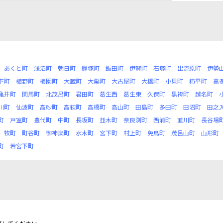
あくと町
浅沼町
朝日町
鐙塚町
飯田町
伊賀町
石塚町
出流原町
伊勢
下町
植野町
梅園町
大蔵町
大栗町
大古屋町
大橋町
小見町
柿平町
嘉
亀井町
閑馬町
北茂呂町
君田町
葛生西
葛生東
久保町
黒袴町
越名町
川町
仙波町
高砂町
高萩町
高橋町
高山町
田島町
多田町
田沼町
田之
町
戸室町
豊代町
中町
長坂町
並木町
奈良渕町
西浦町
韮川町
長谷場
牧町
町谷町
御神楽町
水木町
宮下町
村上町
免鳥町
茂呂山町
山形町
町
若宮下町