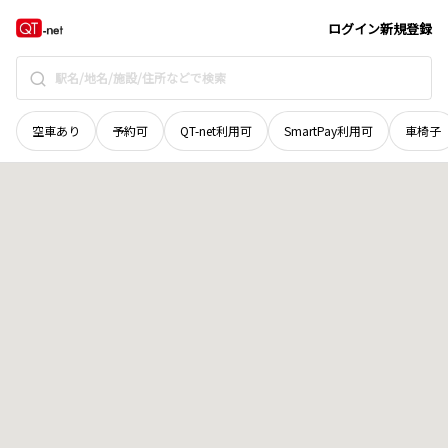
栃木県
佐野市
金屋下町
地域選択で探す
ログイン
新規登録
空車あり
予約可
QT-net利用可
SmartPay利用可
車椅子