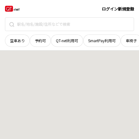
栃木県
佐野市
関川町
地域選択で探す
ログイン
新規登録
空車あり
予約可
QT-net利用可
SmartPay利用可
車椅子