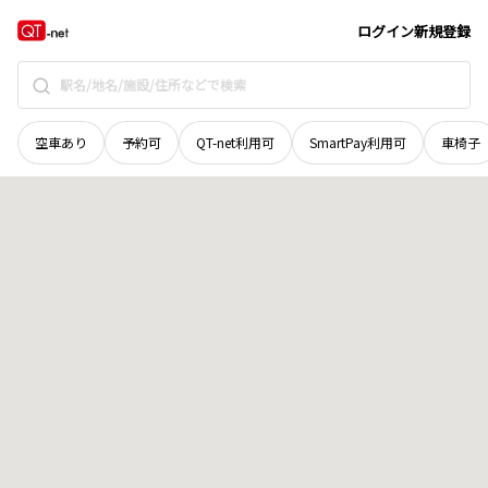
栃木県
佐野市
飯田町
地域選択で探す
ログイン
新規登録
空車あり
予約可
QT-net利用可
SmartPay利用可
車椅子