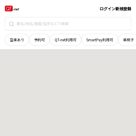
栃木県
塩谷郡塩谷町
大字熊ノ木
地域選択で探す
ログイン
新規登録
空車あり
予約可
QT-net利用可
SmartPay利用可
車椅子