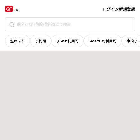
栃木県
塩谷郡高根沢町
大字寺渡戸
地域選択で探す
ログイン
新規登録
空車あり
予約可
QT-net利用可
SmartPay利用可
車椅子