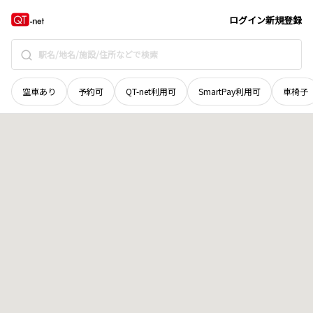
栃木県
大田原市
市野沢
地域選択で探す
ログイン
新規登録
空車あり
予約可
QT-net利用可
SmartPay利用可
車椅子